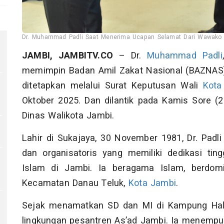
Dr. Muhammad Padli Saat Menerima Ucapan Selamat Dari Wawako D
JAMBI, JAMBITV.CO
– Dr.
Muhammad Padli
memimpin Badan Amil Zakat Nasional (BAZNA
ditetapkan melalui Surat Keputusan Wali
Kota
e
Oktober 2025. Dan dilantik pada Kamis Sore (
Dinas Walikota Jambi.
Lahir di Sukajaya, 30 November 1981, Dr. Padli 
dan organisatoris yang memiliki dedikasi ti
Islam di Jambi. Ia beragama Islam, berdomi
Kecamatan Danau Teluk,
Kota Jambi
.
Sejak menamatkan SD dan MI di Kampung Hala
lingkungan pesantren As’ad Jambi. Ia menempuh