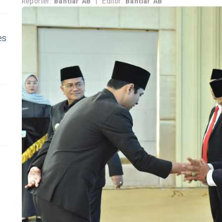
Reporter:
Bahtiar AB
|
Editor:
Bahtiar AB
es