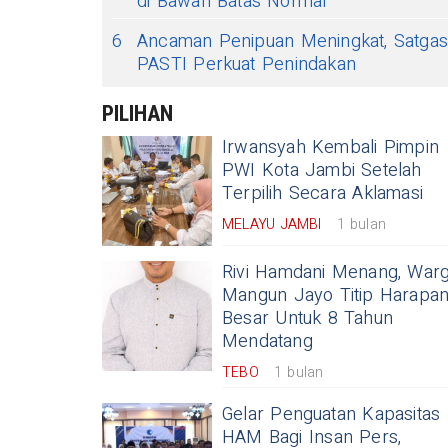
di Bawah Batas Normal
6
Ancaman Penipuan Meningkat, Satga
PASTI Perkuat Penindakan
PILIHAN
Irwansyah Kembali Pimpin
PWI Kota Jambi Setelah
Terpilih Secara Aklamasi
MELAYU JAMBI
1 bulan
Rivi Hamdani Menang, War
Mangun Jayo Titip Harapa
Besar Untuk 8 Tahun
Mendatang
TEBO
1 bulan
Gelar Penguatan Kapasitas
HAM Bagi Insan Pers,