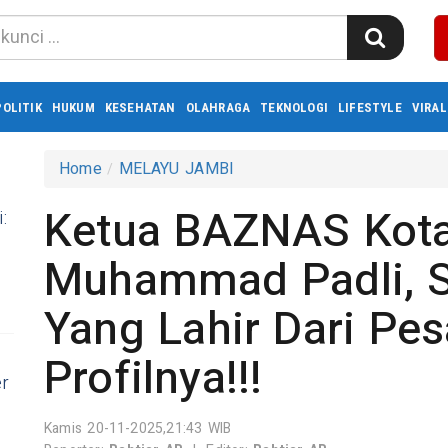
POLITIK
HUKUM
KESEHATAN
OLAHRAGA
TEKNOLOGI
LIFESTYLE
VIRAL
Home
MELAYU JAMBI
Ketua BAZNAS Kota
:
Muhammad Padli, 
Yang Lahir Dari Pesa
Profilnya!!!
er
Kamis 20-11-2025,21:43 WIB