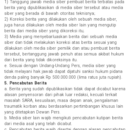
1) Tanggung jawab media siber pembuat berita terbatas pada
berita yang dipublikasikan di media siber tersebut atau media
siber yang berada di bawah otoritas teknisnya;
2) Koreksi berita yang dilakukan oleh sebuah media siber,
juga harus dilakukan oleh media siber lain yang mengutip
berita dari media siber yang dikoreksi itu;
3) Media yang menyebarluaskan berita dari sebuah media
siber dan tidak melakukan koreksi atas berita sesuai yang
dilakukan oleh media siber pemilik dan atau pembuat berita
tersebut, bertanggung jawab penuh atas semua akibat hukum
dari berita yang tidak dikoreksinya itu.
e. Sesuai dengan Undang-Undang Pers, media siber yang
tidak melayani hak jawab dapat dijatuhi sanksi hukum pidana
denda paling banyak Rp 500.000.000 (lima ratus juta rupiah).
5. Pencabutan Berita
a. Berita yang sudah dipublikasikan tidak dapat dicabut karena
alasan penyensoran dari pihak luar redaksi, kecuali terkait
masalah SARA, kesusilaan, masa depan anak, pengalaman
traumatik korban atau berdasarkan pertimbangan khusus lain
yang ditetapkan Dewan Pers.
b. Media siber lain wajib mengikuti pencabutan kutipan berita
dari media asal yang telah dicabut.
c. Pencabutan berita wajib disertai dengan alasan pencabutan