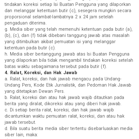
tindakan koreksi setiap Isi Buatan Pengguna yang dilaporkan
dan melanggar ketentuan butir (c), sesegera mungkin secara
proporsional selambat-lambatnya 2 x 24 jam setelah
pengaduan diterima.
g. Media siber yang telah memenuhi ketentuan pada butir (a),
(b), (c), dan (f) tidak dibebani tanggung jawab atas masalah
yang ditimbulkan akibat pemuatan isi yang melanggar
ketentuan pada butir (c).
h. Media siber bertanggung jawab atas Isi Buatan Pengguna
yang dilaporkan bila tidak mengambil tindakan koreksi setelah
batas waktu sebagaimana tersebut pada butir (f).
4. Ralat, Koreksi, dan Hak Jawab
a. Ralat, koreksi, dan hak jawab mengacu pada Undang-
Undang Pers, Kode Etik Jurnalistik, dan Pedoman Hak Jawab
yang ditetapkan Dewan Pers.
b. Ralat, koreksi dan atau hak jawab wajib ditautkan pada
berita yang diralat, dikoreksi atau yang diberi hak jawab.
c. Di setiap berita ralat, koreksi, dan hak jawab wajib
dicantumkan waktu pemuatan ralat, koreksi, dan atau hak
jawab tersebut.
d. Bila suatu berita media siber tertentu disebarluaskan media
siber lain, maka: