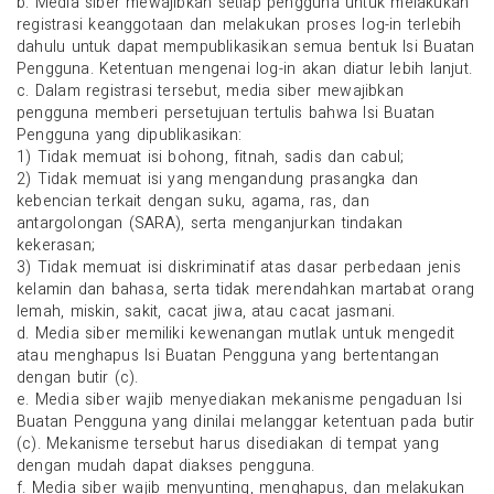
b. Media siber mewajibkan setiap pengguna untuk melakukan
registrasi keanggotaan dan melakukan proses log-in terlebih
dahulu untuk dapat mempublikasikan semua bentuk Isi Buatan
Pengguna. Ketentuan mengenai log-in akan diatur lebih lanjut.
c. Dalam registrasi tersebut, media siber mewajibkan
pengguna memberi persetujuan tertulis bahwa Isi Buatan
Pengguna yang dipublikasikan:
1) Tidak memuat isi bohong, fitnah, sadis dan cabul;
2) Tidak memuat isi yang mengandung prasangka dan
kebencian terkait dengan suku, agama, ras, dan
antargolongan (SARA), serta menganjurkan tindakan
kekerasan;
3) Tidak memuat isi diskriminatif atas dasar perbedaan jenis
kelamin dan bahasa, serta tidak merendahkan martabat orang
lemah, miskin, sakit, cacat jiwa, atau cacat jasmani.
d. Media siber memiliki kewenangan mutlak untuk mengedit
atau menghapus Isi Buatan Pengguna yang bertentangan
dengan butir (c).
e. Media siber wajib menyediakan mekanisme pengaduan Isi
Buatan Pengguna yang dinilai melanggar ketentuan pada butir
(c). Mekanisme tersebut harus disediakan di tempat yang
dengan mudah dapat diakses pengguna.
f. Media siber wajib menyunting, menghapus, dan melakukan