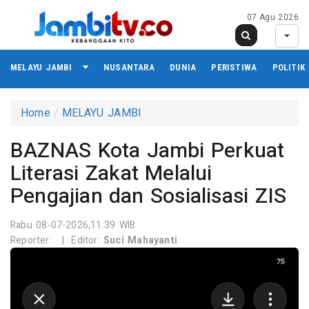
07 Agu 2026
MELAYU JAMBI
NUSANTARA
DUNIA
PERISTIWA
POLITIK
Home
MELAYU JAMBI
BAZNAS Kota Jambi Perkuat
Literasi Zakat Melalui
Pengajian dan Sosialisasi ZIS
Rabu 08-07-2026,11:39 WIB
Reporter:
|
Editor:
Suci Mahayanti