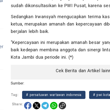
ga
sudah dikonsultasikan ke PWI Pusat, karena se
n
Sedangkan Irwansyah mengucapkan terima kasih
ketua, merupakan amanah dan kepercayaan dibe
berjalan lebih baik.
"Kepercayaan ini merupakan amanah besar yang
er
baik kedepan membina anggota dan sinergi lint
Kota Jambi dua periode ini. (*)
Cek Berita dan Artikel lai
Sumber:
Tag:
# persatuwan wartawan indonesia
# pwi kota
Share: