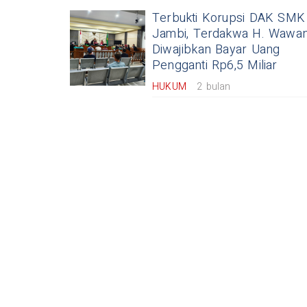
Terbukti Korupsi DAK SMK
Jambi, Terdakwa H. Wawa
Diwajibkan Bayar Uang
Pengganti Rp6,5 Miliar
HUKUM
2 bulan