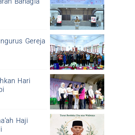
arah Bahagia
engurus Gereja
hkan Hari
bi
a'ah Haji
i