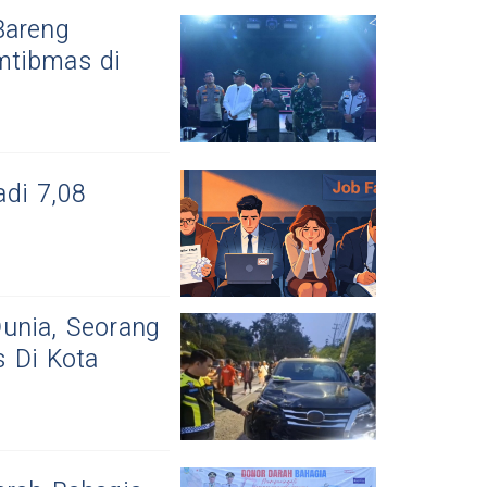
Bareng
mtibmas di
di 7,08
unia, Seorang
 Di Kota