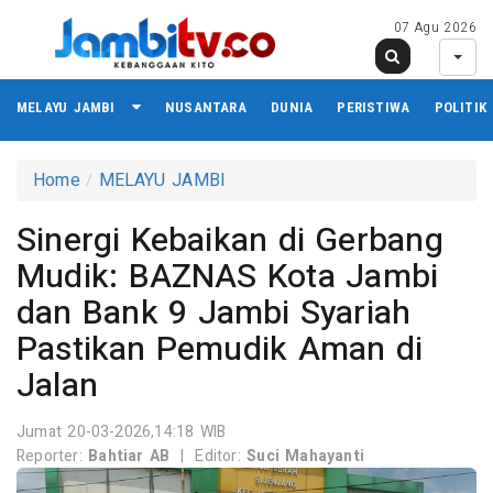
07 Agu 2026
MELAYU JAMBI
NUSANTARA
DUNIA
PERISTIWA
POLITIK
Home
MELAYU JAMBI
Sinergi Kebaikan di Gerbang
Mudik: BAZNAS Kota Jambi
dan Bank 9 Jambi Syariah
Pastikan Pemudik Aman di
Jalan
Jumat 20-03-2026,14:18 WIB
Reporter:
Bahtiar AB
|
Editor:
Suci Mahayanti